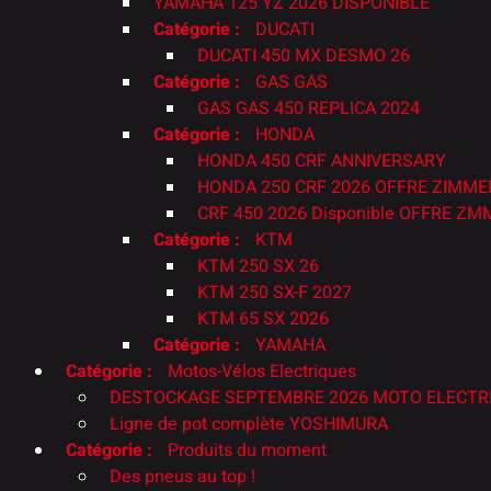
YAMAHA 125 YZ 2026 DISPONIBLE
Catégorie :
DUCATI
DUCATI 450 MX DESMO 26
Catégorie :
GAS GAS
GAS GAS 450 REPLICA 2024
Catégorie :
HONDA
HONDA 450 CRF ANNIVERSARY
HONDA 250 CRF 2026 OFFRE ZIMM
CRF 450 2026 Disponible OFFRE 
Catégorie :
KTM
KTM 250 SX 26
KTM 250 SX-F 2027
KTM 65 SX 2026
Catégorie :
YAMAHA
Catégorie :
Motos-Vélos Electriques
DESTOCKAGE SEPTEMBRE 2026 MOTO ELECTRI
Ligne de pot complète YOSHIMURA
Catégorie :
Produits du moment
Des pneus au top !