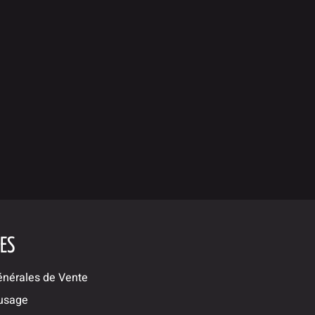
LES
énérales de Vente
’usage