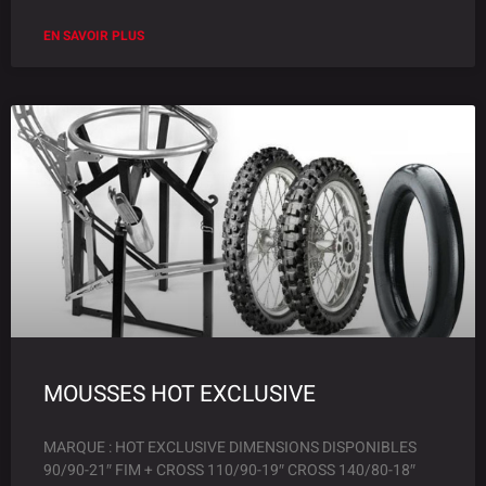
EN SAVOIR PLUS
MOUSSES HOT EXCLUSIVE
MARQUE : HOT EXCLUSIVE DIMENSIONS DISPONIBLES
90/90-21″ FIM + CROSS 110/90-19″ CROSS 140/80-18″