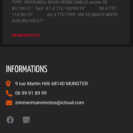
TYPE : MX33(MOU -BOUE-HERBE-SABLE) ancien 3S
80/100-21″ Tarif : 47,-€ TTC 100/90-19″ 58,-€ TTC
110/90-19″ 60,-€ TTC TYPE : MX 53 (MIXTE MIXTE
DUR) 80/100-21″
EN SAVOIR PLUS
INFORMATIONS
9 rue Martin Hilti 68140 MUNSTER
06 99 91 89 99
zimmermannmotos@icloud.com