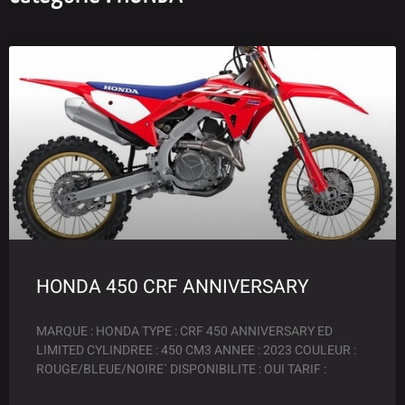
HONDA 450 CRF ANNIVERSARY
MARQUE : HONDA TYPE : CRF 450 ANNIVERSARY ED
LIMITED CYLINDREE : 450 CM3 ANNEE : 2023 COULEUR :
ROUGE/BLEUE/NOIRE` DISPONIBILITE : OUI TARIF :