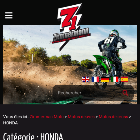
Vous êtes ici :
Zimmerman Moto
>
Motos neuves
>
Motos de cross
>
HONDA
Catégorie : HONDA