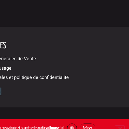
LES
énérales de Vente
’usage
les et politique de confidentialité
cliquez-ici
our en savoir plus et paramétrer les cookies
Ok
Refuser