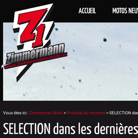
ACCUEIL
MOTOS NEU
Vous êtes ici :
Zimmerman Moto
>
Produits du moment
>
SELECTION dans
SELECTION dans les dernière