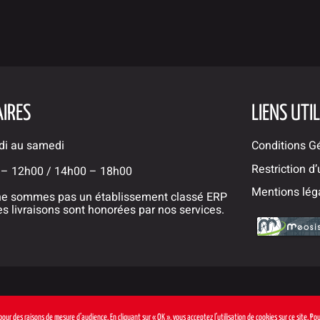
IRES
LIENS UTI
di au samedi
Conditions G
Restriction d
 – 12h00 / 14h00 – 18h00
Mentions léga
e sommes pas un établissement classé ERP
es livraisons sont honorées par nos services.
t pour des raisons de mesure d’audience. En cliquant sur « OK », vous acceptez l’utilisation de cookies sur ce site. P